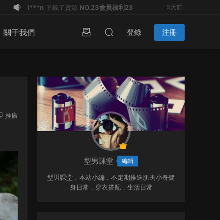
l***n
簽到打卡，獲得2金豆獎勵
5天前
l***n
登錄了本站
5天前
關于我們
登錄
注冊
u*******
登錄了本站
1周前
l***n
登錄了本站
1周前
l***n
登錄了本站
1周前
L**B
登錄了本站
11小時前
L**B
加入了本站
11小時前
x**b
加入了本站
23小時前
推廣
l***n
下載了資源
NO.23會員福利23
5天前
l***n
下載了資源
NO.23會員福利23
5天前
型男課堂
編輯
型男課堂，本站小編，不定期推送肌肉小哥健
身日常，穿衣搭配，生活日常