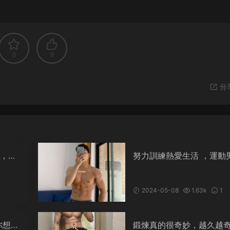
0
9
分
材，可
努力訓練熱愛生活 ，運動
孩日常打卡
2024-05-08
1.63k
1
你想要
鍛煉真的很奇妙，越久越