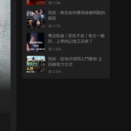
1.18k
視頻：教你如何獲得線條明顯的
腹肌
1.17k
粵語歌曲 | 死性不改 | 每次一聽
到，上學的記憶又回來了
1.92k
視頻：陸地沖浪闆入門教程 之
四種發力方式
2.61k