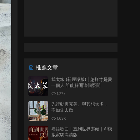
推薦文章
我太笨 (新煙嗓版) | 怎樣才是愛
一個人 誰能解開這個疑問
1.27k
先行動再完美。與其想太多，
不如先去做
1.63k
粵語歌曲｜直到世界盡頭｜AI模
拟家駒高清版