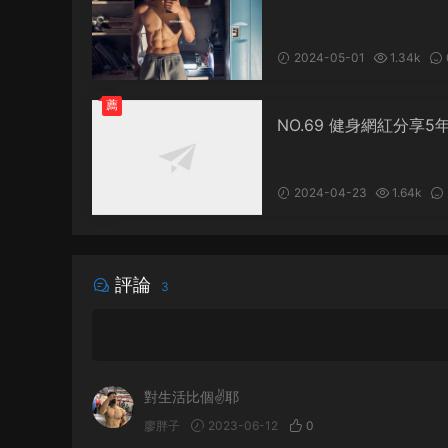
的身材了嘛
2024-05-01
1.34k
薦
NO.69 健身網紅分享5
經曆，從一個瘦狗，進
熊
2024-04-23
1.64k
評論
3
對生活比個✌耶
廖胖子
2023-06-12
0