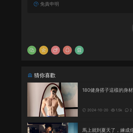
免責申明
猜你喜歡
180健身搭子這樣的身
以嗎
2024-10-20
1.5k
2
馬上就到夏天了，練成