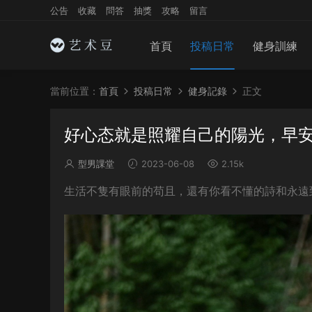
公告
收藏
問答
抽獎
攻略
留言
首頁
投稿日常
健身訓練
當前位置：
首頁
投稿日常
健身記錄
正文
好心态就是照耀自己的陽光，早
型男課堂
2023-06-08
2.15k
生活不隻有眼前的苟且，還有你看不懂的詩和永遠