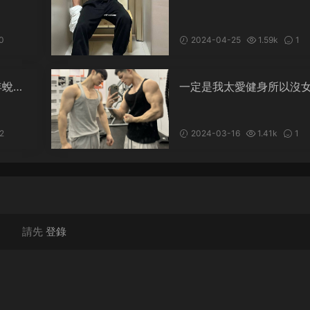
妙，隻有鍛煉的人才知道
0
2024-04-25
1.59k
1
年蛻變
一定是我太愛健身所以沒
化成猛
友，自律即自由
2
2024-03-16
1.41k
1
請先
登錄