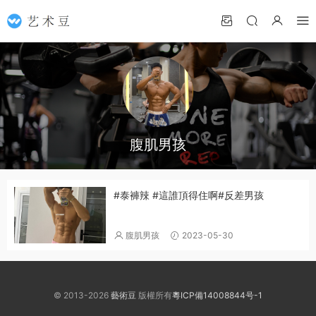
腹肌男孩
#泰褲辣 #這誰頂得住啊#反差男孩
腹肌男孩
2023-05-30
© 2013-2026
藝術豆
版權所有
粵ICP備14008844号-1