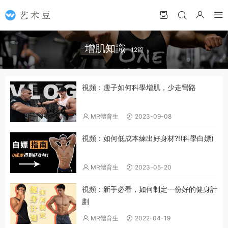
增肌知識
12篇
視頻：瘦子如何科學增肌，少走彎路
MR體育生
2023-09-08
視頻：如何低成本練出好身材?!(科學白嫖)
MR體育生
2023-05-20
視頻：新手必看，如何制定一份好的健身計
劃
MR體育生
2022-04-19