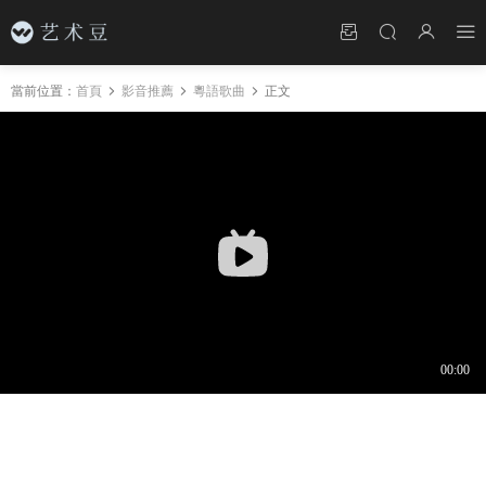
當前位置：
首頁
影音推薦
粵語歌曲
正文
粵語歌曲 | 晚風心裏吹 | 願晚風心裏吹 吹散我的
淚 似風筝把你追