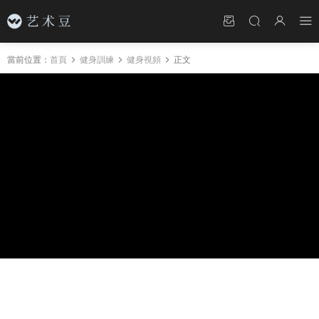
當前位置：
首頁
健身訓練
健身視頻
正文
視頻：内褲帥哥做平底卷腹，這汗流浃背的肯定
超有效