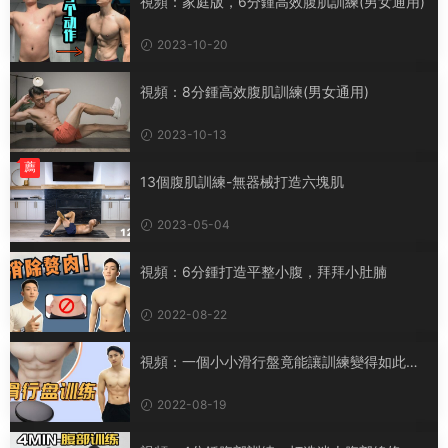
視頻：家庭版，6分鍾高效腹肌訓練(男女通用)
2023-10-20
視頻：8分鍾高效腹肌訓練(男女通用)
2023-10-13
薦
13個腹肌訓練-無器械打造六塊肌
2023-05-04
視頻：6分鍾打造平整小腹，拜拜小肚腩
2022-08-22
視頻：一個小小滑行盤竟能讓訓練變得如此有
趣
2022-08-19