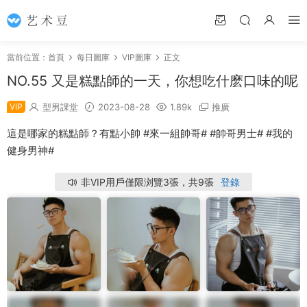
當前位置：
首頁
每日圖庫
VIP圖庫
正文
NO.55 又是糕點師的一天，你想吃什麽口味的呢
VIP
型男課堂
2023-08-28
1.89k
推廣
這是哪家的糕點師？有點小帥 #來一組帥哥# #帥哥男士# #我的
健身男神#
非VIP用戶僅限浏覽3張，共9張
登錄