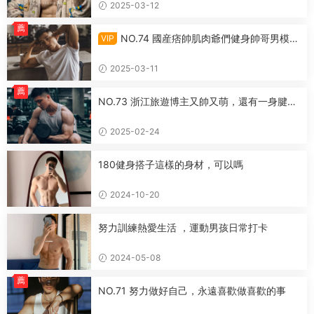
2025-03-12
薦
NO.74 國産痞帥肌肉爺們健身帥哥男模體
VIP
育生
2025-03-11
薦
NO.73 浙江旅遊博主又帥又萌，還有一身腱子
肉
2025-02-24
180健身搭子這樣的身材，可以嗎
2024-10-20
努力訓練熱愛生活 ，運動男孩日常打卡
2024-05-08
薦
NO.71 努力做好自己，永遠喜歡做喜歡的事