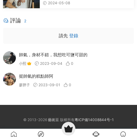
2024-05-08
評論
2
請先
登錄
帥氣，身材不錯，我想吃可鹽可甜的
小熙
2023-09-04
0
挺帥氣的糕點師阿
廖胖子
2023-09-01
0
© 2013-2026
藝術豆
版權所有
粵ICP備14008844号-1