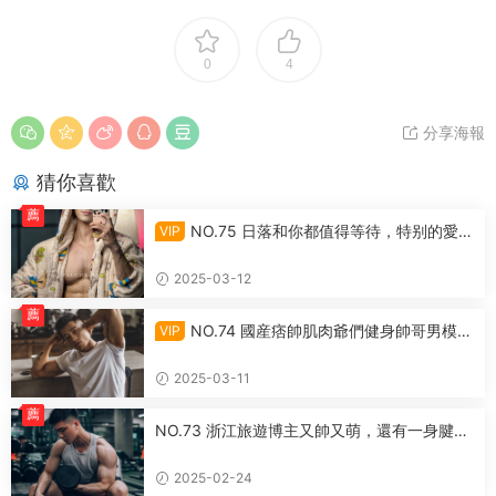
0
4
分享海報
猜你喜歡
薦
NO.75 日落和你都值得等待，特别的愛給
VIP
特别的你
2025-03-12
薦
NO.74 國産痞帥肌肉爺們健身帥哥男模體
VIP
育生
2025-03-11
薦
NO.73 浙江旅遊博主又帥又萌，還有一身腱子
肉
2025-02-24