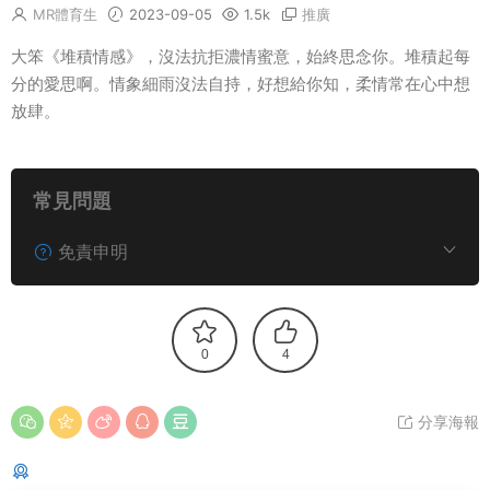
MR體育生
2023-09-05
1.5k
推廣
大笨《堆積情感》，沒法抗拒濃情蜜意，始終思念你。堆積起每
分的愛思啊。情象細雨沒法自持，好想給你知，柔情常在心中想
放肆。
常見問題
免責申明
0
4
分享海報
猜你喜歡