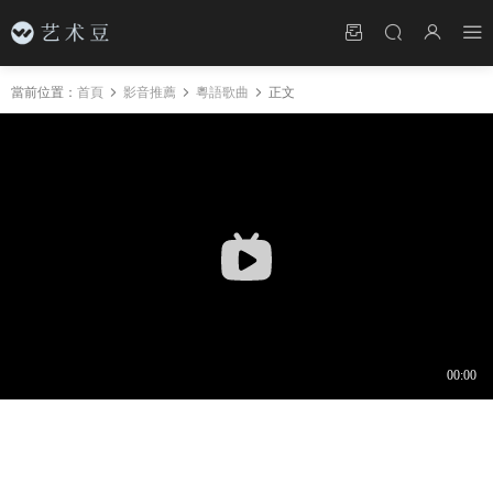
當前位置：
首頁
影音推薦
粵語歌曲
正文
粵語歌曲 | 大笨《堆積情感》| 沒法抗拒濃情蜜
意！