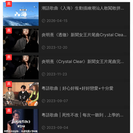
薦
潮語歌曲《入海》生動描繪潮汕人敢闖敢拼、
永不言棄的精神
2026-04-15
薦
炎明熹《透徹》新聞女王片尾曲Crystal Clear
國語版
2023-12-20
薦
炎明熹《Crystal Clear》新聞女王片尾曲完整
版
2023-11-23
薦
粵語歌曲｜好心好報+好好戀愛+十分愛
2023-09-07
薦
粵語歌曲 | 死性不改 | 每次一聽到，上學的記
憶又回來了
2023-09-04