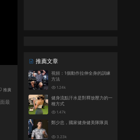
推薦文章
視頻：1個動作拉伸全身的訓練
方法
1.24k
推廣
健身流點汗水是對釋放壓力的一
頁面最
種方式
1.47k
鄭少忠，國家健身健美隊隊員
3.23k