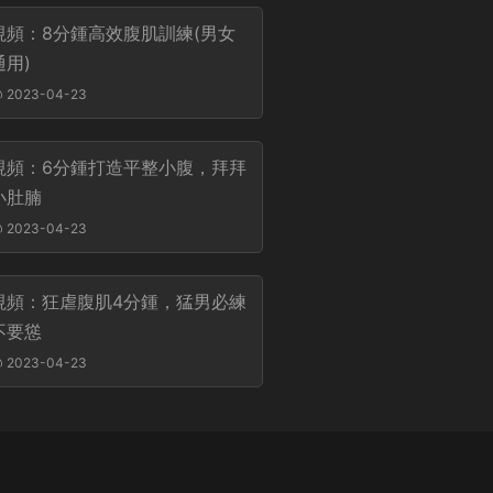
視頻：8分鍾高效腹肌訓練(男女
通用)
2023-04-23
視頻：6分鍾打造平整小腹，拜拜
小肚腩
2023-04-23
視頻：狂虐腹肌4分鍾，猛男必練
不要慫
2023-04-23