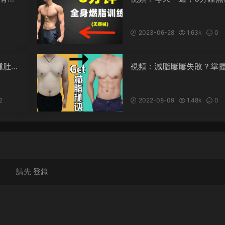
械燃脂訓練
1
2023-06-28
1.63k
0
鍾肚腩
視頻：減脂屢屢失敗？掌
脂原理很重要
2
2022-08-09
1.48k
0
請先
登錄