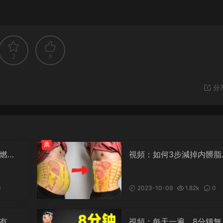
2
6
分
薦
燃脂
視頻：如何3步減掉内髒脂
(含詳細攻略)
0
2023-10-09
1.82k
0
有氧
視頻：每天一遍，8分鍾無