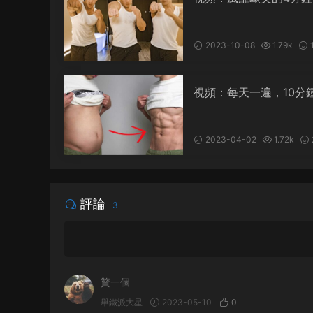
燃脂搏擊操
2023-10-08
1.79k
視頻：每天一遍，10分
消減訓練
2023-04-02
1.72k
評論
3
贊一個
舉鐵派大星
2023-05-10
0