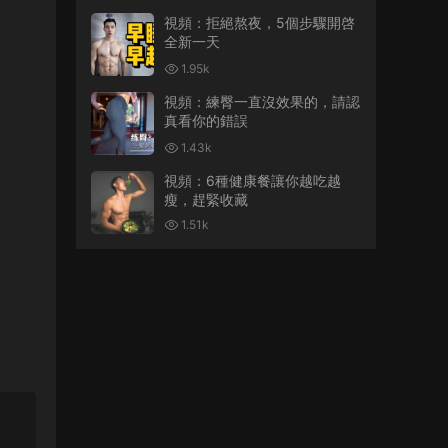
視頻：拒絕熬夜，5個步驟開啓
全新一天
1.95k
視頻：練臀一直沒效果的，請認
真看你的錯誤
1.43k
視頻：6種健康餐讓你越吃越
瘦，趕緊收藏
1.51k