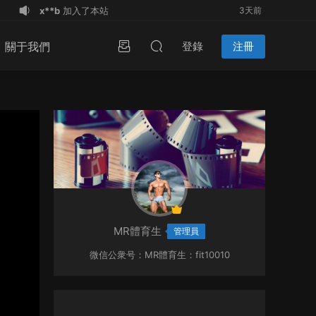
x**b
加入了本站
3天前
l***n
下載了資源
NO.23會員福利23
7天前
關于我們
登錄
注冊
l***n
下載了資源
NO.23會員福利23
7天前
l***n
簽到打卡，獲得2金豆獎勵
7天前
l***n
登錄了本站
7天前
u*******
登錄了本站
2周前
l***n
登錄了本站
2周前
l***n
登錄了本站
2周前
L**B
登錄了本站
2天前
L**B
加入了本站
2天前
MR體育生
管理員
微信公衆号：MR體育生：fit10010