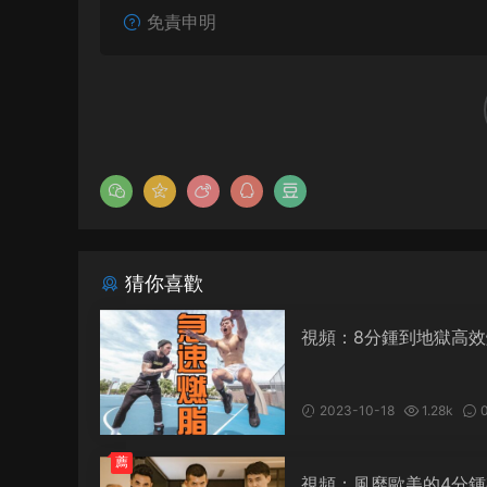
免責申明
猜你喜歡
視頻：8分鍾到地獄高效
訓練
2023-10-18
1.28k
薦
視頻：風靡歐美的4分鍾