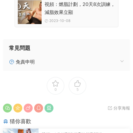
視頻：燃脂計劃，20天8次訓練，
減脂效果立顯
2023-10-08
常見問題
免責申明
0
5
分享海報
猜你喜歡