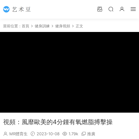
當前位置：
首頁
健身訓練
健身視頻
正文
視頻：風靡歐美的4分鍾有氧燃脂搏擊操
MR體育生
2023-10-08
1.79k
推廣