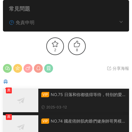
常見問題
免責申明
2
8
分享海報
猜你喜歡
薦
NO.75 日落和你都值得等待，特别的愛給
VIP
特别的你
2025-03-12
薦
NO.74 國産痞帥肌肉爺們健身帥哥男模體
VIP
育生