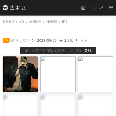
當前位置：
首頁
每日圖庫
VIP圖庫
正文
NO.41 吉林長春健身肌肉帥哥男模小哥
VIP
型男課堂
2023-05-25
2.91k
推廣
非VIP用戶僅限浏覽3張，共12張
登錄