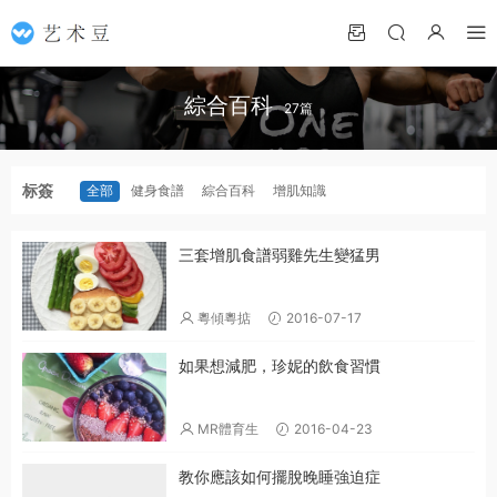
綜合百科
27篇
标簽
全部
健身食譜
綜合百科
增肌知識
三套增肌食譜弱雞先生變猛男
粵傾粵掂
2016-07-17
如果想減肥，珍妮的飲食習慣
MR體育生
2016-04-23
教你應該如何擺脫晚睡強迫症