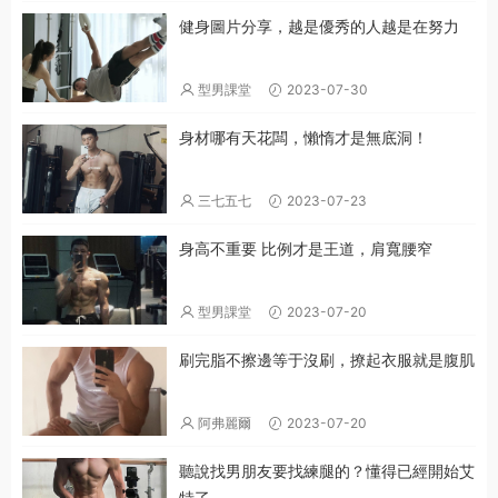
健身圖片分享，越是優秀的人越是在努力
型男課堂
2023-07-30
身材哪有天花闆，懶惰才是無底洞！
三七五七
2023-07-23
身高不重要 比例才是王道，肩寬腰窄
型男課堂
2023-07-20
刷完脂不擦邊等于沒刷，撩起衣服就是腹肌
阿弗麗爾
2023-07-20
聽說找男朋友要找練腿的？懂得已經開始艾
特了