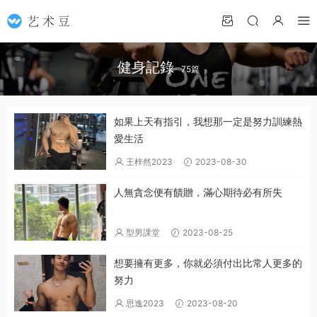
健身記錄
75篇
如果上天有指引，我想那一定是努力訓練熱
愛生活
王梓然2023
2023-08-30
人無貪念便有饋贈，滿心期待必有所失
型男課堂
2023-08-25
想要擁有更多，你就必須付出比常人更多的
努力
思逸2023
2023-08-20