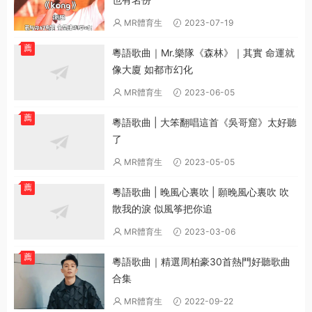
MR體育生
2023-07-19
薦
粵語歌曲｜Mr.樂隊《森林》｜其實 命運就
像大廈 如都市幻化
MR體育生
2023-06-05
薦
粵語歌曲 | 大笨翻唱這首《吳哥窟》太好聽
了
MR體育生
2023-05-05
薦
粵語歌曲 | 晚風心裏吹 | 願晚風心裏吹 吹
散我的淚 似風筝把你追
MR體育生
2023-03-06
薦
粵語歌曲｜精選周柏豪30首熱門好聽歌曲
合集
MR體育生
2022-09-22