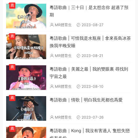
薦
粵語歌曲｜三十日｜是太想念你 超過了預
期
MR體育生
2023-08-27
薦
粵語歌曲 | 可惜我是水瓶座 | 拿來長島冰茶
換我半晚安睡
MR體育生
2023-08-21
薦
粵語歌曲｜美麗之最 | 我的雙眼裏 尋找到
宇宙之最
MR體育生
2023-08-10
薦
粵語歌曲｜情歌 | 明白我生死都也爲愛
MR體育生
2023-07-26
薦
粵語歌曲｜Kong | 我沒有害過人 隻想失戀
也有名份