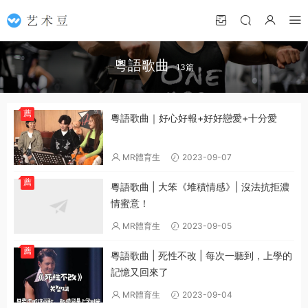
粵語歌曲
13篇
薦
粵語歌曲｜好心好報+好好戀愛+十分愛
MR體育生
2023-09-07
薦
粵語歌曲 | 大笨《堆積情感》| 沒法抗拒濃
情蜜意！
MR體育生
2023-09-05
薦
粵語歌曲 | 死性不改 | 每次一聽到，上學的
記憶又回來了
MR體育生
2023-09-04